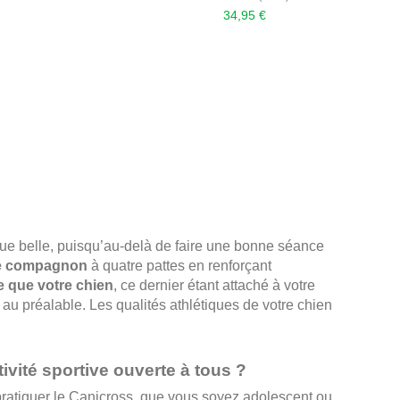
34,95 €
s que belle, puisqu’au-delà de faire une bonne séance
re compagnon
à quatre pattes en renforçant
e que votre chien
, ce dernier étant attaché à votre
au préalable. Les qualités athlétiques de votre chien
ivité sportive ouverte à tous ?
 pratiquer le Canicross, que vous soyez adolescent ou