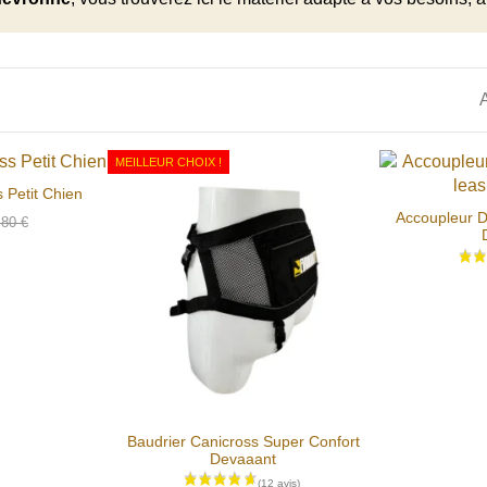
A
MEILLEUR CHOIX !
 Petit Chien
Accoupleur D
,80 €
Baudrier Canicross Super Confort
Devaaant