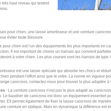
très haut niveau qui testent
ross.
is pour chien, une laisse amortisseur et une ceinture canicros
pour éviter toute blessure.
s pour chien est l'un des équipements les plus importants en cani
tion. Il est important de choisir un harnais qui convient parfaite
apteront à votre chien. Les plus courant sont les harnais de typ
ortisseur est une laisse spéciale qui absorbe les chocs et réduit 
e chien pendant l'effort ainsi que le votre. La norme en vigueur 
 longe canicross, contactez-nous pour trouver la plus adaptée à 
oss
: La ceinture canicross n'est pas le plus adapté au canicross
en. Le baudrier de canicross est donc un équipement essentiel pou
orter. EIl permet également de fixer la laisse canicross de maniè
une ceinture en statique. Mais en dynamique la différence est é