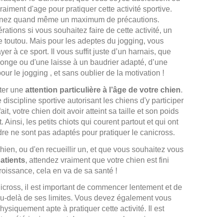
vraiment d'age pour pratiquer cette activité sportive.
nez quand même un maximum de précautions.
érations si vous souhaitez faire de cette activité, un
re toutou. Mais pour les adeptes du jogging, vous
r à ce sport. Il vous suffit juste d’un harnais, que
(12 avis)
 longe ou d'une laisse à un baudrier adapté, d’une
r le jogging , et sans oublier de la motivation !
rter une
attention particulière à l’âge de votre chien
.
 discipline sportive autorisant les chiens d'y participer
it, votre chien doit avoir atteint sa taille et son poids
 Ainsi, les petits chiots qui courent partout et qui ont
e ne sont pas adaptés pour pratiquer le canicross.
ien, ou d'en recueillir un, et que vous souhaitez vous
atients
, attendez vraiment que votre chien est fini
roissance, cela en va de sa santé !
icross, il est important de commencer lentement et de
au-delà de ses limites. Vous devez également vous
ysiquement apte à pratiquer cette activité. Il est