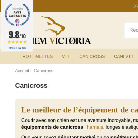
Li
9.8
/10
BASÉ SUR 572 AVIS
TROTTINETTES
VTT
CANICROSS
CANI VTT
Accueil
Canicross
Canicross
Le meilleur de l’équipement de can
Courir avec son chien est une aventure incroyable, m
équipements de canicross
:
harnais
, longes élastiq
Que vous soyez
débutant motivé
ou
compétiteur c