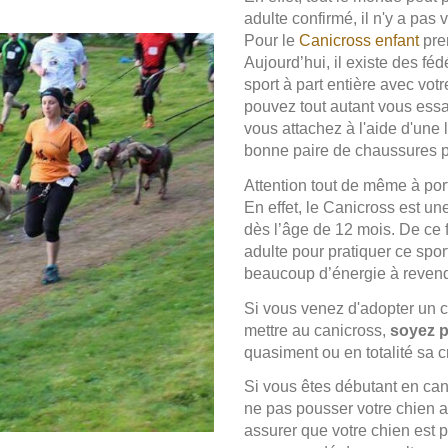
adulte confirmé, il n'y a pas 
Pour le
Canicross enfant
pre
Aujourd’hui, il existe des féd
sport à part entière avec vot
pouvez tout autant vous essaye
vous attachez à l'aide d'une
bonne paire de chaussures pou
Attention tout de même à po
En effet, le Canicross est une
dès l’âge de 12 mois. De ce fa
adulte pour pratiquer ce sport.
beaucoup d’énergie à revendr
Si vous venez d'adopter un ch
mettre au canicross,
soyez p
quasiment ou en totalité sa c
(1 avis)
Si vous êtes débutant en can
ne pas pousser votre chien 
assurer que votre chien est ph