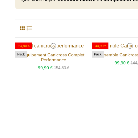
-54,90 €
-44,90 €
Pack
Pack
Equipement Canicross Complet
Ensemble Canicross
Performance
99,90 €
144
99,90 €
154,80 €