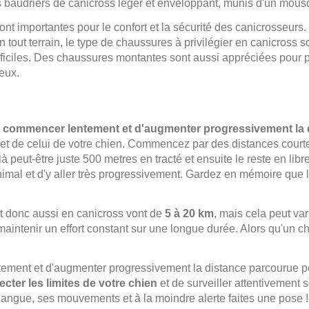
s baudriers de canicross léger et enveloppant, munis d'un mous
t importantes pour le confort et la sécurité des canicrosseurs. 
en tout terrain, le type de chaussures à privilégier en canicross
ifficiles. Des chaussures montantes sont aussi appréciées pour p
eux.
e
commencer lentement et d'augmenter progressivement la d
et de celui de votre chien. Commencez par des distances court
peut-être juste 500 metres en tracté et ensuite le reste en libr
imal et d'y aller très progressivement. Gardez en mémoire que le 
et donc aussi en canicross vont de
5 à 20 km
, mais cela peut va
intenir un effort constant sur une longue durée. Alors qu'un chi
tement et d'augmenter progressivement la distance parcourue po
cter les limites de votre chien
et de surveiller attentivement 
a langue, ses mouvements et à la moindre alerte faites une pose !