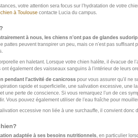
tances, votre attention sera focus sur l'hydratation de votre ch
 chien à Toulouse
contacte Lucia du campus.
 ?
trairement à nous, les chiens n'ont pas de glandes sudoripa
e pattes peuvent transpirer un peu, mais ce n'est pas suffisant p
s.
orporelle en haletant. Lorsque votre chien halète, il évacue de l
s ont également des vaisseaux sanguins à l'intérieur de leurs orei
en pendant l'activité de canicross
pour vous assurer qu'il ne s
piration rapide et superficielle, une salivation excessive, une
et une perte de conscience. Si vous remarquez l'un de ces sym
dir. Vous pouvez également utiliser de l'eau fraîche pour mouiller 
livation eccessive non liée à une surchauffe, il convient donc d
chien?
ation adaptée à ses besoins nutritionnels
, en particulier lor