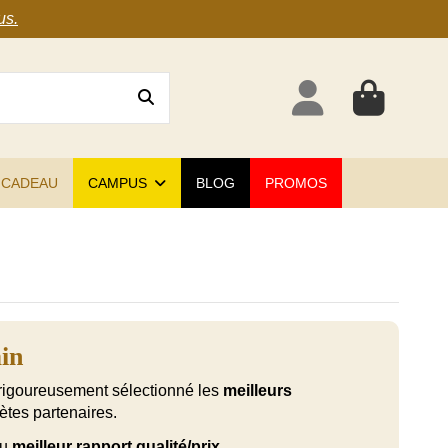
us
.
 CADEAU
CAMPUS
BLOG
PROMOS
ain
rigoureusement sélectionné les
meilleurs
ètes partenaires.
au
meilleur rapport qualité/prix
.