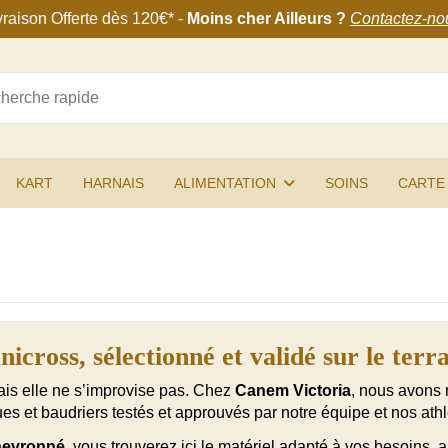
vraison Offerte
dès 120€
* -
Moins cher Ailleurs ?
Contactez-no
KART
HARNAIS
ALIMENTATION
SOINS
CARTE
icross, sélectionné et validé sur le terr
ais elle ne s’improvise pas. Chez
Canem Victoria
, nous avons 
ues et baudriers testés et approuvés par notre équipe et nos athl
hevronné
, vous trouverez ici le matériel adapté à vos besoins, 