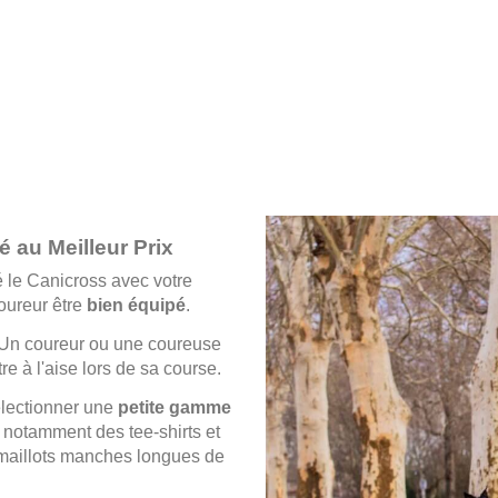
é au Meilleur Prix
té le Canicross avec votre
oureur être
bien équipé
.
! Un coureur ou une coureuse
e à l'aise lors de sa course.
électionner une
petite gamme
 notamment des tee-shirts et
 maillots manches longues de