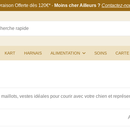
vraison Offerte
dès 120€
* -
Moins cher Ailleurs ?
Contactez-no
KART
HARNAIS
ALIMENTATION
SOINS
CARTE
illots, vestes idéales pour courir avec votre chien et représen
A