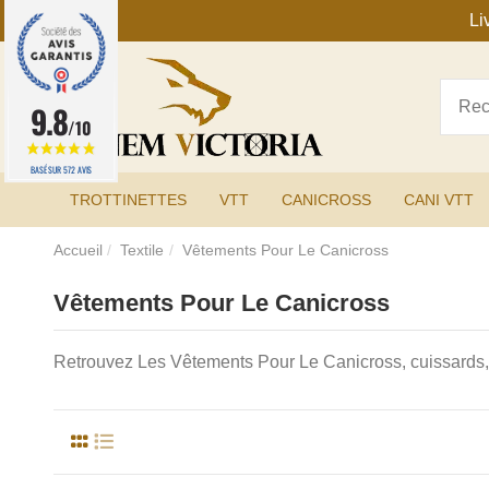
Li
9.8
/10
BASÉ SUR 572 AVIS
TROTTINETTES
VTT
CANICROSS
CANI VTT
Accueil
Textile
Vêtements Pour Le Canicross
Vêtements Pour Le Canicross
Retrouvez Les Vêtements Pour Le Canicross, cuissards, ma