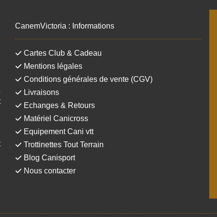
CanemVictoria : Informations
,
Cartes Club & Cadeau
!
Mentions légales
,
Conditions générales de vente (CGV)
u
s
Livraisons
t
Echanges & Retours
é
Matériel Canicross
.
Equipement Cani vtt
e
t
Trottinettes Tout Terrain
Blog Canisport
Nous contacter