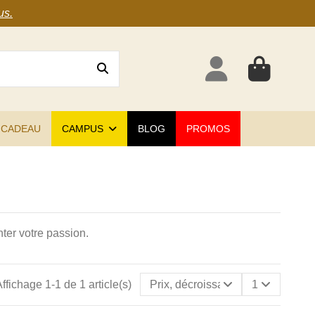
us
.
 CADEAU
CAMPUS
BLOG
PROMOS
ter votre passion.
ffichage 1-1 de 1 article(s)
Prix, décroissant
1