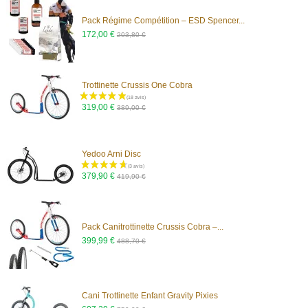
(4 avis)
Pack Régime Compétition – ESD Spencer...
172,00 €
203,80 €
Trottinette Crussis One Cobra
319,00 €
389,00 €
(11 avis)
Yedoo Arni Disc
379,90 €
419,90 €
Pack Canitrottinette Crussis Cobra –...
399,99 €
488,70 €
Cani Trottinette Enfant Gravity Pixies