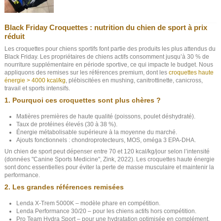
Black Friday Croquettes : nutrition du chien de sport à prix
réduit
Les croquettes pour chiens sportifs font partie des produits les plus attendus du
Black Friday. Les propriétaires de chiens actifs consomment jusqu’à 30 % de
nourriture supplémentaire en période sportive, ce qui impacte le budget. Nous
appliquons des remises sur les références premium, dont les
croquettes haute
énergie > 4000 kcal/kg
, plébiscitées en mushing, canitrottinette, canicross,
travail et sports intensifs.
1. Pourquoi ces croquettes sont plus chères ?
Matières premières de haute qualité (poissons, poulet déshydraté).
Taux de protéines élevés (30 à 38 %).
Énergie métabolisable supérieure à la moyenne du marché.
Ajouts fonctionnels : chondroprotecteurs, MOS, oméga 3 EPA-DHA.
Un chien de sport peut dépenser entre 70 et 120 kcal/kg/jour selon l’intensité
(données "Canine Sports Medicine", Zink, 2022). Les croquettes haute énergie
sont donc essentielles pour éviter la perte de masse musculaire et maintenir la
performance.
2. Les grandes références remisées
Lenda X-Trem 5000K – modèle phare en compétition.
Lenda Performance 30/20 – pour les chiens actifs hors compétition.
Pro Team Hydra Sport – pour une hydratation optimisée en complément.