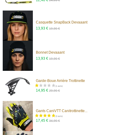
24,95 €
Casquette SnapBack Devaaant
13,93 €
19,90 €
Bonnet Devaaant
13,93 €
19,90 €
(1 avis)
Garde-Boue Arrière Trottinette
14,95 €
29,90 €
Gants CaniVTT Canitrottinette...
(2 avis)
17,45 €
34,90 €