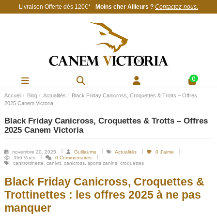
Livraison Offerte
dès 120€
* -
Moins cher Ailleurs ?
Contactez-nous
.
0
Accueil
Blog
Actualités
Black Friday Canicross, Croquettes & Trotts – Offres
2025 Canem Victoria
Black Friday Canicross, Croquettes & Trotts – Offres
2025 Canem Victoria
novembre 20, 2025
Guillaume
Actualités
0
J'aime
366 Vues
0 Commentaires
canitrottinette, canivtt, canicross, sports canins, croquettes
Black Friday Canicross, Croquettes &
Trottinettes : les offres 2025 à ne pas
manquer