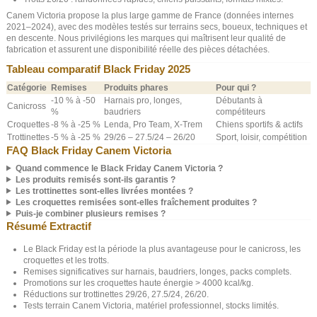
Canem Victoria propose la plus large gamme de France (données internes
2021–2024), avec des modèles testés sur terrains secs, boueux, techniques et
en descente. Nous privilégions les marques qui maîtrisent leur qualité de
fabrication et assurent une disponibilité réelle des pièces détachées.
Tableau comparatif Black Friday 2025
Catégorie
Remises
Produits phares
Pour qui ?
-10 % à -50
Harnais pro, longes,
Débutants à
Canicross
%
baudriers
compétiteurs
Croquettes
-8 % à -25 %
Lenda, Pro Team, X-Trem
Chiens sportifs & actifs
Trottinettes
-5 % à -25 %
29/26 – 27.5/24 – 26/20
Sport, loisir, compétition
FAQ Black Friday Canem Victoria
Quand commence le Black Friday Canem Victoria ?
Les produits remisés sont-ils garantis ?
Les trottinettes sont-elles livrées montées ?
Les croquettes remisées sont-elles fraîchement produites ?
(3 avis)
Puis-je combiner plusieurs remises ?
Résumé Extractif
Le Black Friday est la période la plus avantageuse pour le canicross, les
croquettes et les trotts.
Remises significatives sur harnais, baudriers, longes, packs complets.
Promotions sur les croquettes haute énergie > 4000 kcal/kg.
Réductions sur trottinettes 29/26, 27.5/24, 26/20.
Tests terrain Canem Victoria, matériel professionnel, stocks limités.