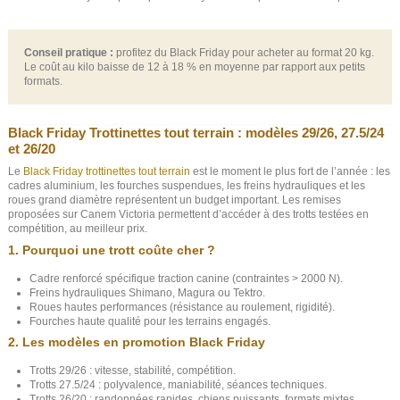
Conseil pratique :
profitez du Black Friday pour acheter au format 20 kg.
Le coût au kilo baisse de 12 à 18 % en moyenne par rapport aux petits
formats.
Black Friday Trottinettes tout terrain : modèles 29/26, 27.5/24
et 26/20
Le
Black Friday trottinettes tout terrain
est le moment le plus fort de l’année : les
cadres aluminium, les fourches suspendues, les freins hydrauliques et les
roues grand diamètre représentent un budget important. Les remises
proposées sur Canem Victoria permettent d’accéder à des trotts testées en
(1 avis)
compétition, au meilleur prix.
1. Pourquoi une trott coûte cher ?
Cadre renforcé spécifique traction canine (contraintes > 2000 N).
Freins hydrauliques Shimano, Magura ou Tektro.
Roues hautes performances (résistance au roulement, rigidité).
Fourches haute qualité pour les terrains engagés.
2. Les modèles en promotion Black Friday
Trotts 29/26 : vitesse, stabilité, compétition.
Trotts 27.5/24 : polyvalence, maniabilité, séances techniques.
Trotts 26/20 : randonnées rapides, chiens puissants, formats mixtes.