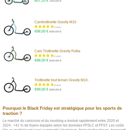
607,20 €
759,00 €
(14 avis)
Canitrottinette Gravity M10
698,00 €
809,00 €
Cani Trottinette Gravity Pulka
698,00 €
849,00 €
(12 avis)
Trottinette tout terrain Gravity M10...
699,00 €
839,00 €
Pourquoi le Black Friday est stratégique pour les sports de
traction ?
Le marché du canicross et du mushing a évolué rapidement entre 2020 et
2024 : +41 % de foyers équipés selon les données FFSLC et FFST. Les coûts
liés au matériel ont aussi augmenté (aluminium, freins hydrauliques, transport),