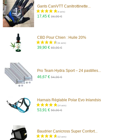
Gants CaniVTT Canitrottinette...
17,45 €
34,90 €
(2 avis)
CBD Pour Chien : Huile 20%
39,90 €
69,90 €
Pro Team Hydra Sport – 24 pastilles...
46,67 €
54,90 €
Harnais Réglable Polar Evo Inlandsis
53,91 €
59,90 €
Baudrier Canicross Super Confort...