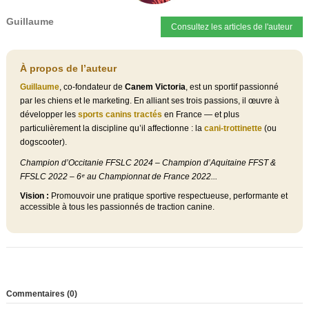
Guillaume
Consultez les articles de l'auteur
À propos de l’auteur
Guillaume
, co-fondateur de
Canem Victoria
, est un sportif passionné
par les chiens et le marketing. En alliant ses trois passions, il œuvre à
développer les
sports canins tractés
en France — et plus
particulièrement la discipline qu’il affectionne : la
cani-trottinette
(ou
dogscooter).
(3 avis)
Champion d’Occitanie FFSLC 2024 – Champion d’Aquitaine FFST &
FFSLC 2022 – 6ᵉ au Championnat de France 2022...
Vision :
Promouvoir une pratique sportive respectueuse, performante et
accessible à tous les passionnés de traction canine.
(18 avis)
Commentaires (0)