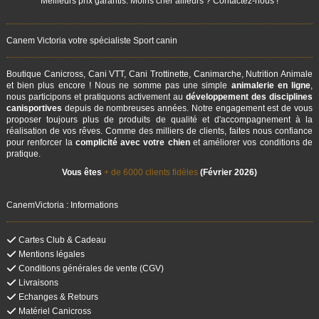
Meilleurs prix garantis. Moins cher ailleurs ? Contactez-nous !
Canem Victoria votre spécialiste Sport canin
(11 avis)
Boutique Canicross, Cani VTT, Cani Trottinette, Canimarche, Nutrition Animale
et bien plus encore ! Nous ne somme pas une simple
animalerie en ligne
,
nous participons et pratiquons activement au
développement des disciplines
canisportives
depuis de nombreuses années. Notre engagement est de vous
proposer toujours plus de produits de qualité et d'accompagnement à la
réalisation de vos rêves. Comme des milliers de clients, faites nous confiance
pour renforcer la
complicité avec votre chien
et améliorer vos conditions de
pratique.
(3 avis)
Vous êtes
+ de 6000 clients fidèles
(Février 2026)
CanemVictoria : Informations
Cartes Club & Cadeau
Mentions légales
Conditions générales de vente (CGV)
(4 avis)
Livraisons
Echanges & Retours
Matériel Canicross