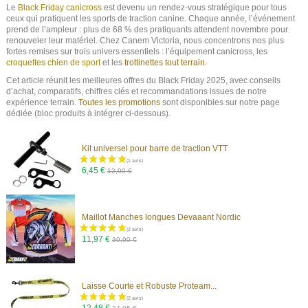
Le
Black Friday canicross
est devenu un rendez-vous stratégique pour tous
ceux qui pratiquent les sports de traction canine. Chaque année, l’événement
prend de l’ampleur : plus de 68 % des pratiquants attendent novembre pour
renouveler leur matériel. Chez Canem Victoria, nous concentrons nos plus
fortes remises sur trois univers essentiels : l’équipement canicross, les
croquettes chien de sport
et les
trottinettes tout terrain
.
Cet article réunit les meilleures offres du Black Friday 2025, avec conseils
d’achat, comparatifs, chiffres clés et recommandations issues de notre
expérience terrain.
Toutes les promotions
sont disponibles sur notre page
dédiée (bloc produits à intégrer ci-dessous).
Kit universel pour barre de traction VTT
6,45 €
12,90 €
Maillot Manches longues Devaaant Nordic
11,97 €
39,90 €
Laisse Courte et Robuste Proteam...
12,48 €