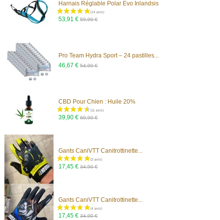
Harnais Réglable Polar Evo Inlandsis
53,91 €
59,90 €
Pro Team Hydra Sport – 24 pastilles...
46,67 €
54,90 €
CBD Pour Chien : Huile 20%
39,90 €
69,90 €
Gants CaniVTT Canitrottinette...
17,45 €
34,90 €
Gants CaniVTT Canitrottinette...
17,45 €
34,90 €