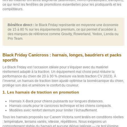
ce qui rend les fenêtres de promotions essentielles pour les pratiquants et les
compétiteurs.
Bénéfice direct :
le Black Friday représente en moyenne une économie
de 15 à 80 % sur les équipements premium, ce qui permet d’accéder à
des marques de référence comme Gravity, Rowerland, Yedoo, Lenda ou
Pro Team.
Black Friday Canicross : harnais, longes, baudriers et packs
sportifs
Le Black Friday est l’occasion idéale pour s’équiper avec du matériel
réellement adapté à la traction. Un équipement mal choisi peut réduire la
performance du chien de 20 à 30 % (mesure via tests traction CV 2023). À
l’inverse, un harnais de traction bien ajusté optimise la biomécanique du chien,
protège son dos et améliore le confort du coureur.
1. Les harnais de traction en promotion
Harnais X-Back pour chiens puissants sur longues distances.
Harnais courts pour le canicross technique et les chiens compacts.
Modèles avec renfort sternum pour limiter l’échauffement.
Tous les harnais proposés sur Canem Victoria sont testés en conditions réelles
: température, terrains variés, vitesse, répétitions. Nous exigeons un
comportement stable du harnais et aucune dérive latérale — ce test élimine