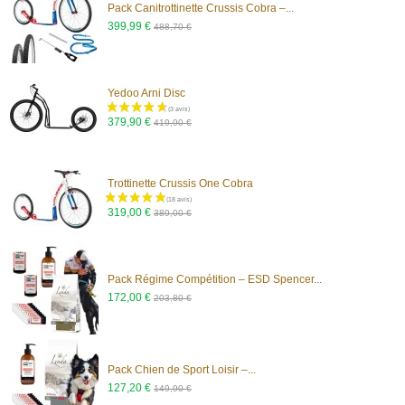
Pack Canitrottinette Crussis Cobra –...
399,99 €
488,70 €
Yedoo Arni Disc
379,90 €
419,90 €
Trottinette Crussis One Cobra
319,00 €
389,00 €
Pack Régime Compétition – ESD Spencer...
172,00 €
203,80 €
Pack Chien de Sport Loisir –...
127,20 €
149,90 €