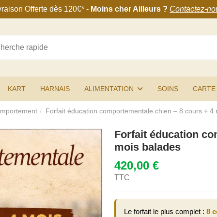
vraison Offerte
dès 120€
* -
Moins cher Ailleurs ?
Contactez-no
KART
HARNAIS
ALIMENTATION
SOINS
CARTE
comportement
Forfait éducation comportementale chien – 8 cours + 4
Forfait éducation co
mois balades
420,00 €
TTC
Le forfait le plus complet :
8 c