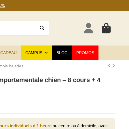
us
.
 CADEAU
CAMPUS
BLOG
PROMOS
 mois balades
mportementale chien – 8 cours + 4
ours individuels d’1 heure
au centre ou à domicile, avec