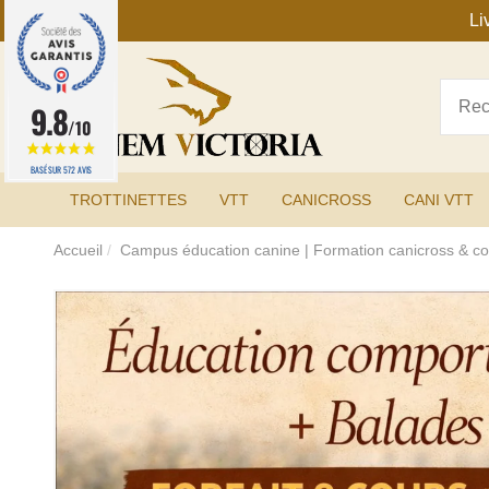
Li
9.8
/10
BASÉ SUR 572 AVIS
TROTTINETTES
VTT
CANICROSS
CANI VTT
Accueil
Campus éducation canine | Formation canicross & 