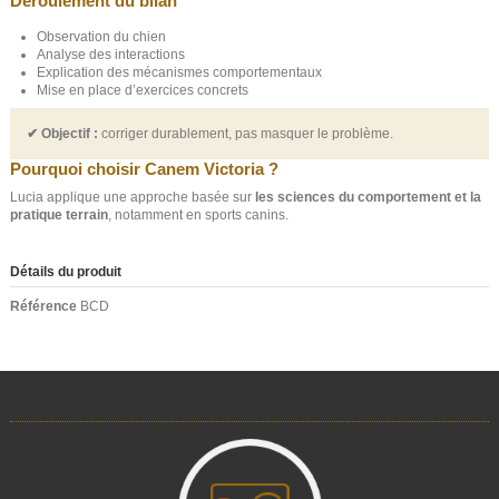
Déroulement du bilan
Observation du chien
Analyse des interactions
Explication des mécanismes comportementaux
Mise en place d’exercices concrets
✔ Objectif :
corriger durablement, pas masquer le problème.
Pourquoi choisir Canem Victoria ?
Lucia applique une approche basée sur
les sciences du comportement et la
pratique terrain
, notamment en sports canins.
Détails du produit
Référence
BCD