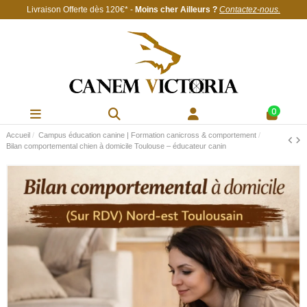
Livraison Offerte
dès 120€
* -
Moins cher Ailleurs ?
Contactez-nous
.
0
Accueil
Campus éducation canine | Formation canicross & comportement
Bilan comportemental chien à domicile Toulouse – éducateur canin