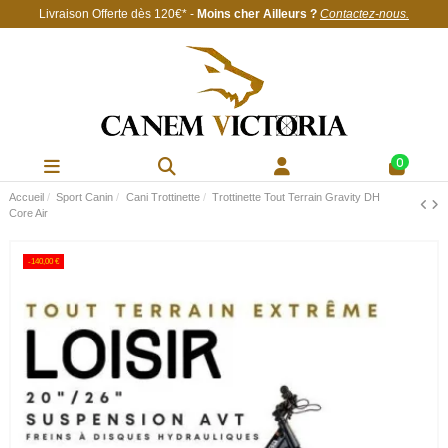
Livraison Offerte
dès 120€
* -
Moins cher Ailleurs ?
Contactez-nous
.
0
Accueil
Sport Canin
Cani Trottinette
Trottinette Tout Terrain Gravity DH
Core Air
-140,00 €