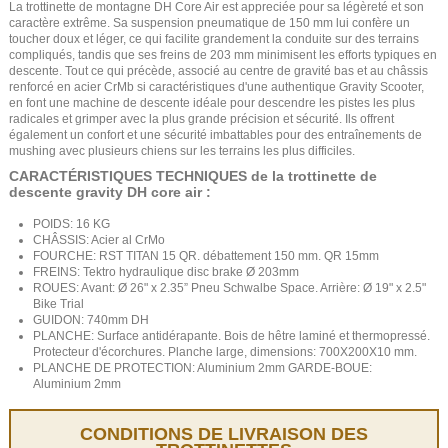
La trottinette de montagne DH Core Air est appreciée pour sa légèreté et son
caractère extrême. Sa suspension pneumatique de 150 mm lui confère un
toucher doux et léger, ce qui facilite grandement la conduite sur des terrains
compliqués, tandis que ses freins de 203 mm minimisent les efforts typiques en
descente. Tout ce qui précède, associé au centre de gravité bas et au châssis
renforcé en acier CrMb si caractéristiques d'une authentique Gravity Scooter,
en font une machine de descente idéale pour descendre les pistes les plus
radicales et grimper avec la plus grande précision et sécurité. Ils offrent
également un confort et une sécurité imbattables pour des entraînements de
mushing avec plusieurs chiens sur les terrains les plus difficiles.
CARACTÉRISTIQUES TECHNIQUES de la trottinette de
descente gravity DH core air :
POIDS: 16 KG
CHÂSSIS: Acier al CrMo
FOURCHE: RST TITAN 15 QR. débattement 150 mm. QR 15mm
FREINS: Tektro hydraulique disc brake Ø 203mm
ROUES: Avant: Ø 26" x 2.35” Pneu Schwalbe Space. Arrière: Ø 19" x 2.5"
Bike Trial
GUIDON: 740mm DH
PLANCHE: Surface antidérapante. Bois de hêtre laminé et thermopressé.
Protecteur d'écorchures. Planche large, dimensions: 700X200X10 mm.
PLANCHE DE PROTECTION: Aluminium 2mm GARDE-BOUE:
Aluminium 2mm
CONDITIONS DE LIVRAISON DES