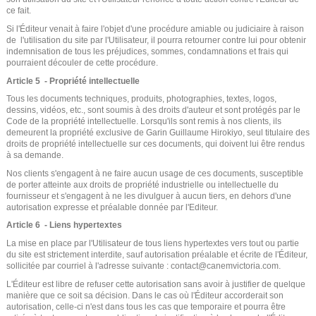
ce fait.
Si l'Éditeur venait à faire l'objet d'une procédure amiable ou judiciaire à raison
de l'utilisation du site par l'Utilisateur, il pourra retourner contre lui pour obtenir
indemnisation de tous les préjudices, sommes, condamnations et frais qui
pourraient découler de cette procédure.
Article 5 - Propriété intellectuelle
Tous les documents techniques, produits, photographies, textes, logos,
dessins, vidéos, etc., sont soumis à des droits d'auteur et sont protégés par le
Code de la propriété intellectuelle. Lorsqu'ils sont remis à nos clients, ils
demeurent la propriété exclusive de Garin Guillaume Hirokiyo, seul titulaire des
droits de propriété intellectuelle sur ces documents, qui doivent lui être rendus
à sa demande.
Nos clients s'engagent à ne faire aucun usage de ces documents, susceptible
de porter atteinte aux droits de propriété industrielle ou intellectuelle du
fournisseur et s'engagent à ne les divulguer à aucun tiers, en dehors d'une
autorisation expresse et préalable donnée par l'Editeur.
Article 6 - Liens hypertextes
La mise en place par l'Utilisateur de tous liens hypertextes vers tout ou partie
du site est strictement interdite, sauf autorisation préalable et écrite de l'Éditeur,
sollicitée par courriel à l'adresse suivante : contact@canemvictoria.com.
L'Éditeur est libre de refuser cette autorisation sans avoir à justifier de quelque
manière que ce soit sa décision. Dans le cas où l'Éditeur accorderait son
autorisation, celle-ci n'est dans tous les cas que temporaire et pourra être