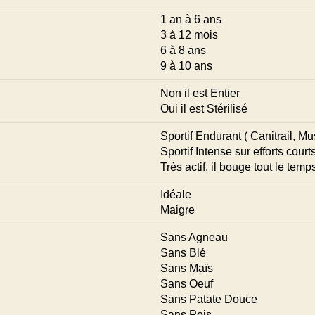
1 an à 6 ans
3 à 12 mois
6 à 8 ans
9 à 10 ans
Non il est Entier
Oui il est Stérilisé
Sportif Endurant ( Canitrail, M
Sportif Intense sur efforts courts
Très actif, il bouge tout le temp
Idéale
Maigre
Sans Agneau
Sans Blé
Sans Maïs
Sans Oeuf
Sans Patate Douce
Sans Pois