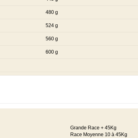
480 g
524 g
560 g
600 g
Grande Race + 45Kg
Race Moyenne 10 à 45Kg