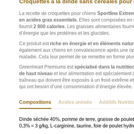
Croquettes à la dinde sans céréales pour 
La recette de croquettes pour chiens
Sportline Extre
en acides gras essentiels.
Elles sont composées en
fournit
2 800 calories
. Les graisses alimentaires fourn
d’énergie que les protéines et les glucides.
Ce produit est
riche en énergie et en éléments natur
également aux chiens en convalescence après une opé
maladie. Cela leur permet de se remettre en forme plu
Greenheart Premiums est
spécialisé dans la nutritio
de haut niveau
et leur alimentation est spécialement
traîneau qui doivent être exposés à un froid extrême et
qui ont besoin d’une consommation d’énergie élevée.
Compositions
Acides animés
Additifs Nutrit
Dinde séchée 40%, pomme de terre, graisse de poulet, 
0,3% = 3 g/kg, L-carginine, taurine, foie de poulet hydr