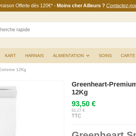
vraison Offerte
dès 120€
* -
Moins cher Ailleurs ?
Contactez-no
KART
HARNAIS
ALIMENTATION
SOINS
CARTE
 Extreme 12Kg
Greenheart-Premium
12Kg
93,50 €
61,27 €
TTC
Greenheart Sp