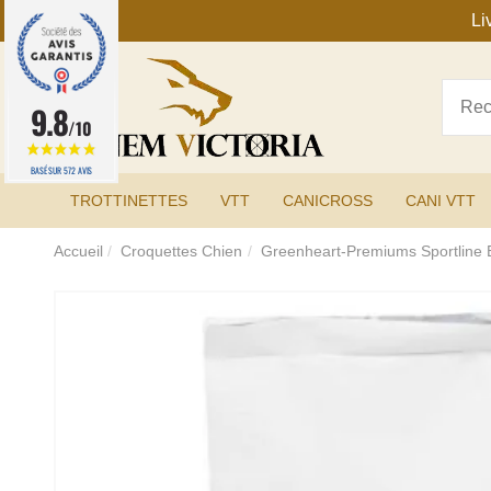
Li
9.8
/10
BASÉ SUR 572 AVIS
TROTTINETTES
VTT
CANICROSS
CANI VTT
Accueil
Croquettes Chien
Greenheart-Premiums Sportline