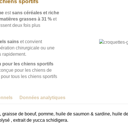
chiens sportifs
me
est
sans céréales et riche
matières grasses à 31 %
et
issent deux fois plus
els sains
et convient
ration chirurgicale ou une
s rapidement.
n pour les chiens sportifs
 conçue pour les chiens de
 pour tous les chiens sportifs
ionnels
Données analytiques
graisse de boeuf, pomme, huile de saumon & sardine, huile de bo
olysé , extrait de yucca schidigera.