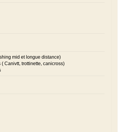
ushing mid et longue distance)
 ( Canivtt, trottinette, canicross)
s