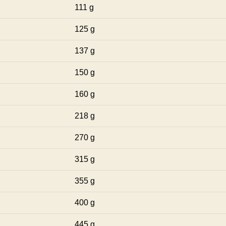
111 g
125 g
137 g
150 g
160 g
218 g
270 g
315 g
355 g
400 g
445 g