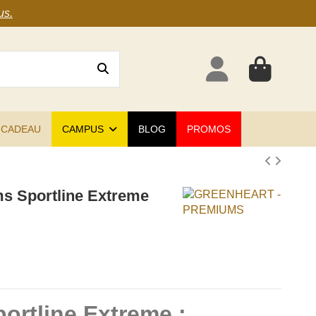
us
.
 CADEAU
CAMPUS
BLOG
PROMOS
s Sportline Extreme
ortline Extreme :