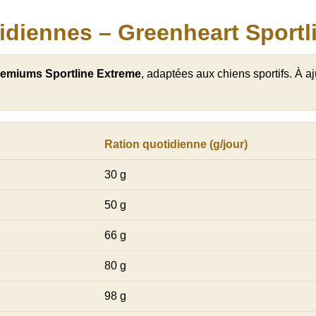
idiennes – Greenheart Sportl
remiums Sportline Extreme
, adaptées aux chiens sportifs. À ajus
Ration quotidienne (g/jour)
30 g
50 g
66 g
80 g
98 g