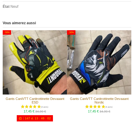
État
Neuf
Vous aimerez aussi
-50%
-50%
Gants CaniVTT Canitrottinette Devaaant
Gants CaniVTT Canitrottinette Devaaant
ESD
Nordic
17,45 €
17,45 €
34,90 €
34,90 €
147
d.
13
:
46
:
01