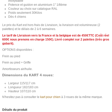
inoxydable
Potence et guidon en aluminium 1" 1/8ème
Couleur au choix sur catalogue RAL
Poids seulement 30Kilos
Dès 4 chiens
Le prix du Kart est hors frais de Livraison, la livraison est volumineuse (2
palettes) et le délais de 2 à 6 semaines.
Le tarif de Livraison vers la France et la belgique est de 450€TTC (Coût réel
600€ nous prenons en charge 150€). Livré complet sur 2 palettes (trés gros
gabarit).
OPTIONS disponibles :
Frein au pied
Frein au pied + Griffe
Amortisseurs air/huile.
Dimensions du KART 4 roues:
Largeur 115/117 cm
Longueur 182/183 cm
Hauteur 107/110 cm
N'hesitez pas à consulter le
kart pour chien
à 3 roues de la même marque.
Détails du produit