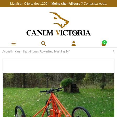
Livraison Offerte
dès 120€
* -
Moins cher Ailleurs ?
Contactez-nous
.
0
Accueil
Kart
Kart 4 roues Rowerland Mushing 24"