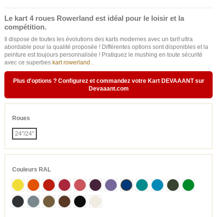
Le kart 4 roues Rowerland est idéal pour le loisir et la
compétition.
Il dispose de toutes les évolutions des karts modernes avec un tarif ultra
abordable pour la qualité proposée ! Différentes options sont disponibles et la
peinture est toujours personnalisée ! Pratiquez le mushing en toute sécurité
avec ce superbes
kart rowerland
.
Plus d'options ?
Configurez et commandez votre Kart DEVAAANT sur
Devaaant.com
Roues
24"/24"
Couleurs RAL
Jaune 1016
Orange 2004
Rouge 3020
Framboise 3027
Rose 3017
Violet 4007
Lilas 4005
Bleu 5002
Turquoise 5018
Bleu clair 5012
Vert Oxyde 6020
Vert pure 
Gris noir 7021
Petit gris 7000
Gris Kaki 7008
Brun noisette 8011
Noir 9005
Blanc pur 9010