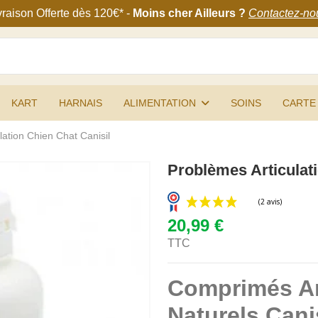
vraison Offerte
dès 120€
* -
Moins cher Ailleurs ?
Contactez-no
KART
HARNAIS
ALIMENTATION
SOINS
CARTE
lation Chien Chat Canisil
Problèmes Articulati
20,99 €
TTC
Comprimés An
Naturels Canis