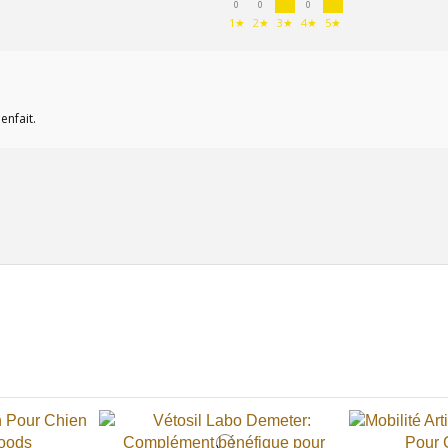
0
0
0
1★
2★
3★
4★
5★
enfait.