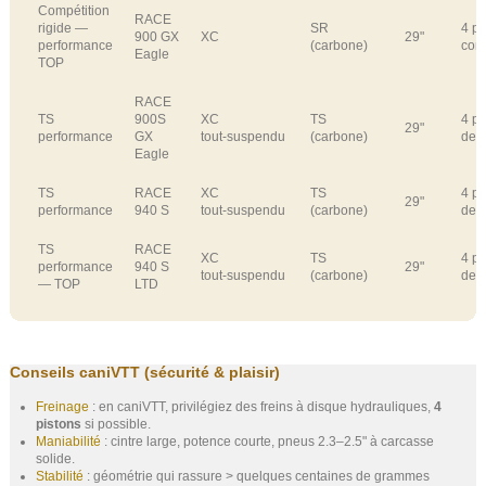
Compétition
RACE
rigide —
SR
4 pi
900 GX
XC
29"
performance
(carbone)
cons
Eagle
TOP
RACE
TS
900S
XC
TS
4 pi
29"
performance
GX
tout‑suspendu
(carbone)
de 
Eagle
TS
RACE
XC
TS
4 pi
29"
performance
940 S
tout‑suspendu
(carbone)
de 
TS
RACE
XC
TS
4 pi
performance
940 S
29"
tout‑suspendu
(carbone)
de 
— TOP
LTD
Conseils caniVTT (sécurité & plaisir)
Freinage
: en caniVTT, privilégiez des freins à disque hydrauliques,
4
pistons
si possible.
Maniabilité
: cintre large, potence courte, pneus 2.3–2.5" à carcasse
solide.
Stabilité
: géométrie qui rassure > quelques centaines de grammes