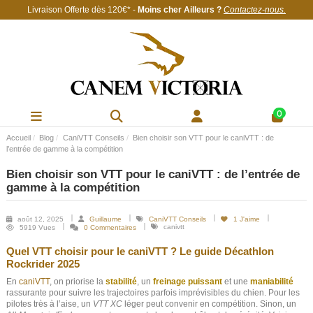
Livraison Offerte
dès 120€
* -
Moins cher Ailleurs ?
Contactez-nous
.
0
Accueil
Blog
CaniVTT Conseils
Bien choisir son VTT pour le caniVTT : de
l’entrée de gamme à la compétition
Bien choisir son VTT pour le caniVTT : de l’entrée de
gamme à la compétition
août 12, 2025
Guillaume
CaniVTT Conseils
1
J'aime
canivtt
5919 Vues
0 Commentaires
Quel VTT choisir pour le caniVTT ? Le guide Décathlon
Rockrider 2025
En
caniVTT
, on priorise la
stabilité
, un
freinage puissant
et une
maniabilité
rassurante pour suivre les trajectoires parfois imprévisibles du chien. Pour les
pilotes très à l’aise, un
VTT XC
léger peut convenir en compétition. Sinon, un