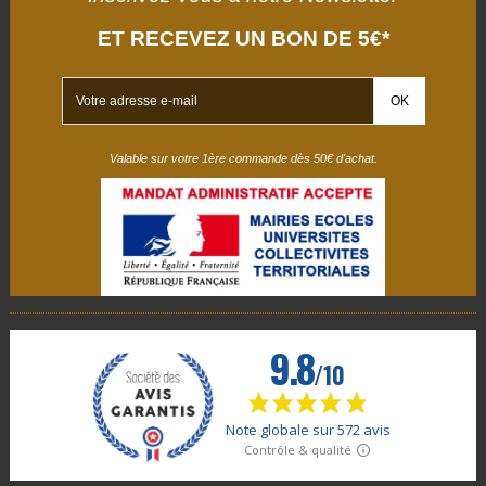
ET RECEVEZ UN BON DE 5€*
Valable sur votre 1ère commande dès 50€ d'achat.