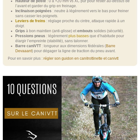
Hauteur de poste
: 0 à +20 mm vs XC pur pour rester
au‑dessus
de
l’avant et garder du grip en freinage.
Inclinaison poignées
: neutre à légèrement vers le bas pour freiner
sans casser les poignets.
Leviers de freins
: réglage proche du cintre, attaque rapide à
un
doigt
.
Grips
à bon maintien (anti‑glisse) et
embouts
solides (sécurité).
Pressions pneus
: légèrement
plus basses
que d’habitude pour
élargir l’empreinte (stabilité), sans talonner.
Barre caniVTT
: longueur aux dimensions fédérales (
Barre
Devaaant
) pour dégager la ligne de traction du pneu avant.
Pour en savoir plus :
régler son guidon en canitrottinette et canivtt