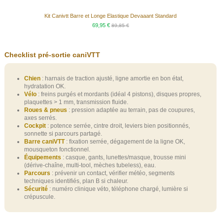
Kit Canivtt Barre et Longe Elastique Devaaant Standard
69,95 €
89,85 €
Checklist pré‑sortie caniVTT
Chien
: harnais de traction ajusté, ligne amortie en bon état,
hydratation OK.
Vélo
: freins purgés et mordants (idéal 4 pistons), disques propres,
plaquettes > 1 mm, transmission fluide.
Roues & pneus
: pression adaptée au terrain, pas de coupures,
axes serrés.
Cockpit
: potence serrée, cintre droit, leviers bien positionnés,
sonnette si parcours partagé.
Barre caniVTT
: fixation serrée, dégagement de la ligne OK,
mousqueton fonctionnel.
Équipements
: casque, gants, lunettes/masque, trousse mini
(dérive‑chaîne, multi‑tool, mèches tubeless), eau.
Parcours
: prévenir un contact, vérifier météo, segments
techniques identifiés, plan B si chaleur.
Sécurité
: numéro clinique véto, téléphone chargé, lumière si
crépuscule.