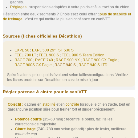
gagnés.
Réglages
: suspensions adaptées à votre poids et à la traction du chien.
Hésitation entre deux segments ? Choisissez celui offrant
plus de stabilité et
de freinage
: c’est ce qui mettra le plus en confiance en caniVTT.
Sources (fiches officielles Décathlon)
EXPL 50
;
EXPL 500 29"
;
ST 530 S
FEEL 700 LT
;
FEEL 900 S
;
FEEL 900 S Team Edition
RACE 700
;
RACE 740
;
RACE 900 NX
;
RACE 900 GX Eagle
;
RACE 900S GX Eagle
;
RACE 940 S
;
RACE 940 S LTD
Spécifications, prix et poids évoluent selon tailles/configurations. Vérifiez
les fiches produits sur Decathlon en cas de mise à jour.
Régler potence & cintre pour le caniVTT
Objectif :
gagner en
stabilité
et en
contrôle
lorsque le chien tracte, tout en
gardant une position sûre pour freiner fort et diriger précisément.
Potence courte
(35–60 mm) : recentre le poids, facilite les
corrections de trajectoire.
Cintre large
(740–780 mm selon gabarit) : plus de levier, meilleure
tenue de cap
.