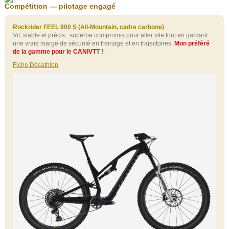
Compétition — pilotage engagé
Rockrider FEEL 900 S (All‑Mountain, cadre carbone)
Vif, stable et précis : superbe compromis pour aller vite tout en gardant
une vraie marge de sécurité en freinage et en trajectoires.
Mon préféré
de la gamme pour le CANIVTT !
Fiche Décathlon