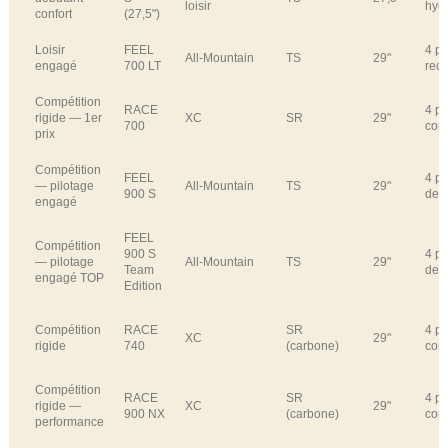
loisir
hyd
confort
(27,5")
Loisir
FEEL
4 pi
All‑Mountain
TS
29"
engagé
700 LT
rec
Compétition
RACE
4 pi
rigide — 1er
XC
SR
29"
700
cons
prix
Compétition
FEEL
4 pi
— pilotage
All‑Mountain
TS
29"
900 S
de 
engagé
FEEL
Compétition
900 S
4 pi
— pilotage
All‑Mountain
TS
29"
Team
de 
engagé TOP
Edition
Compétition
RACE
SR
4 pi
XC
29"
rigide
740
(carbone)
cons
Compétition
RACE
SR
4 pi
rigide —
XC
29"
900 NX
(carbone)
cons
performance