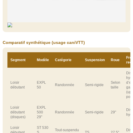
Comparatif synthétique (usage caniVTT)
Fre
Segment
Modèle
Catégorie
Suspension
Roue
rec
Dis
hyd
Loisir
EXPL
Selon
d’en
Randonnée
Semi‑rigide
débutant
50
taille
ga
(up
poss
Loisir
EXPL
Dis
débutant
500
Randonnée
Semi‑rigide
29"
hyd
(disques)
29"
Loisir
ST 530
Tout‑suspendu
Dis
débutant
S
TS
27,5"