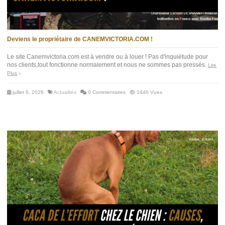
Deviens le propriétaire de CANEMVICTORIA.COM !
Le site Canemvictoria.com est à vendre ou à louer ! Pas d'inquiétude pour
nos clients,tout fonctionne normalement et nous ne sommes pas pressés.
Lire
Plus
juillet 6, 2026
Actualités
0 Commentaires
1440 Vues