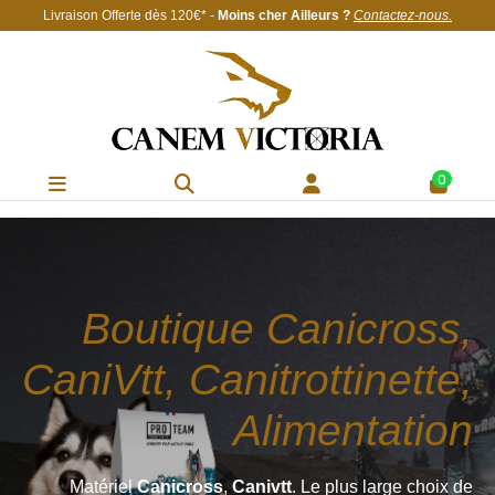
Livraison Offerte
dès 120€
* -
Moins cher Ailleurs ?
Contactez-nous
.
0
Boutique Canicross,
CaniVtt, Canitrottinette,
Alimentation
Matériel
Canicross
,
Canivtt
. Le plus large choix de