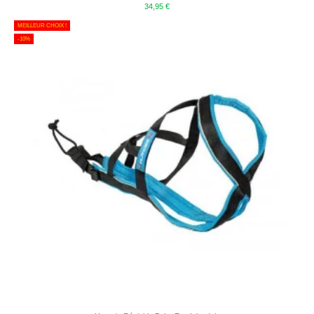
34,95 €
MEILLEUR CHOIX !
-10%
(18 avis)