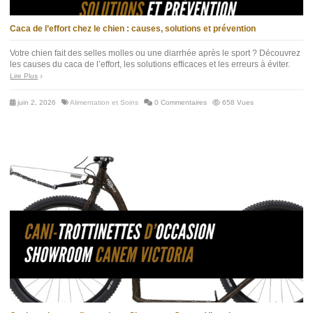
Caca de l’effort chez le chien : causes, solutions et prévention
Votre chien fait des selles molles ou une diarrhée après le sport ? Découvrez
les causes du caca de l’effort, les solutions efficaces et les erreurs à éviter.
Lire Plus
juin 2, 2026
Alimentation et Soins
0 Commentaires
658 Vues
(3 avis)